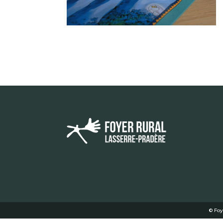
© Foy