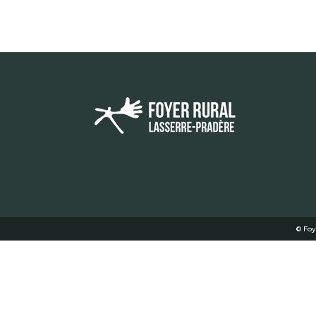
© Foy