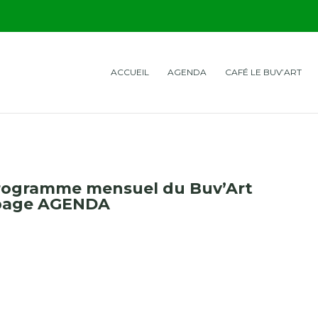
ACCUEIL
AGENDA
CAFÉ LE BUV’ART
programme mensuel du Buv’Art
 page AGENDA