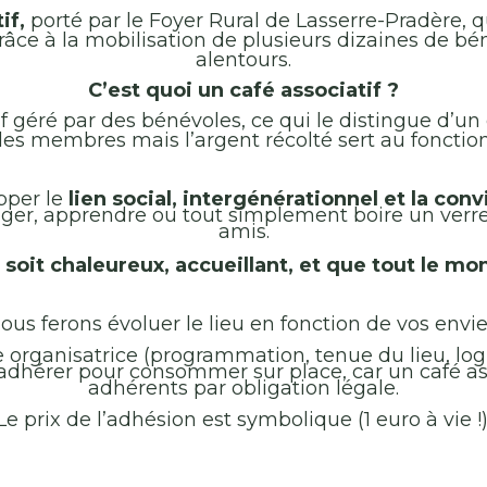
if,
porté par le Foyer Rural de Lasserre-Pradère, q
grâce à la mobilisation de plusieurs dizaines de bé
alentours.
C’est quoi un café associatif ?
tif géré par des bénévoles, ce qui le distingue d’u
 les membres mais l’argent récolté sert au fonctio
pper le
lien social, intergénérationnel et la convi
nger, apprendre ou tout simplement boire un verr
amis.
soit chaleureux, accueillant, et que tout le mo
ous ferons évoluer le lieu en fonction de vos envie
 organisatrice (programmation, tenue du lieu, logis
dhérer pour consommer sur place, car un café asso
adhérents par obligation légale.
Le prix de l’adhésion est symbolique (1 euro à vie !)