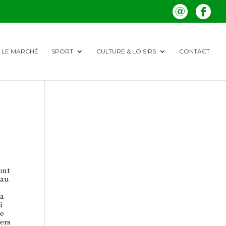
LE MARCHÉ
SPORT
CULTURE & LOISIRS
CONTACT
ont
 au
la
i
re
vers