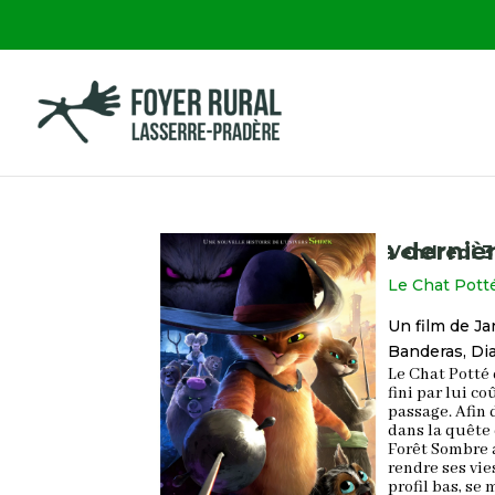
Le Chat Potté 2: La derniè
Vendredi 3
Le Chat Potté
Un film de
Ja
Banderas
,
Di
Le Chat Potté
fini par lui co
passage. Afin 
dans la quête 
Forêt Sombre a
rendre ses vie
profil bas, se