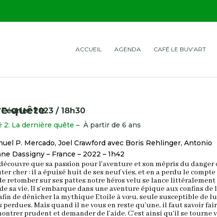
ACCUEIL
AGENDA
CAFÉ LE BUV’ART
re quête
 Février 2023 / 18h30
 2: La dernière quête
– À partir de 6 ans
nuel P. Mercad
o
,
Joel Crawford
avec
Boris Rehlinger
,
Antonio
ane Dassigny
– France – 2022 – 1h42
 découvre que sa passion pour l’aventure et son mépris du danger 
ûter cher : il a épuisé huit de ses neuf vies, et en a perdu le compte
de retomber sur ses pattes notre héros velu se lance littéralement
de sa vie. Il s’embarque dans une aventure épique aux confins de 
fin de dénicher la mythique Etoile à vœu, seule susceptible de lu
s perdues. Mais quand il ne vous en reste qu’une, il faut savoir fai
 montrer prudent et demander de l’aide. C’est ainsi qu’il se tourne 