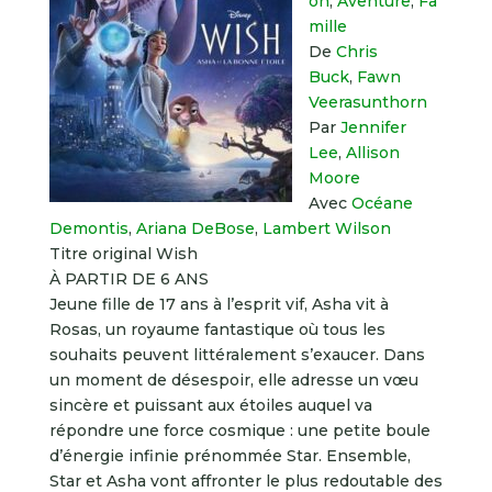
on
,
Aventure
,
Fa
mille
De
Chris
Buck
,
Fawn
Veerasunthorn
Par
Jennifer
Lee
,
Allison
Moore
Avec
Océane
Demontis
,
Ariana DeBose
,
Lambert Wilson
Titre original
Wish
À PARTIR DE 6 ANS
Jeune fille de 17 ans à l’esprit vif, Asha vit à
Rosas, un royaume fantastique où tous les
souhaits peuvent littéralement s’exaucer. Dans
un moment de désespoir, elle adresse un vœu
sincère et puissant aux étoiles auquel va
répondre une force cosmique : une petite boule
d’énergie infinie prénommée Star. Ensemble,
Star et Asha vont affronter le plus redoutable des